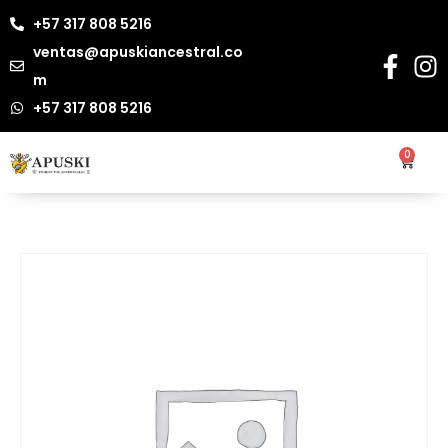
+57 317 808 5216
ventas@apuskiancestral.co
m
+57 317 808 5216
0