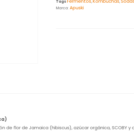
Fermentos
Kombuchas
Soda
Tags
,
,
Apuski
Marca:
ca)
 de flor de Jamaica (hibiscus), azúcar orgánica, SCOBY y c