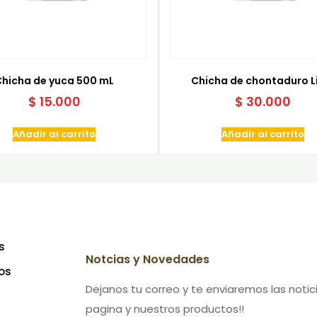
Chicha de yuca 500 mL
Chicha de chontaduro L
$
15.000
$
30.000
Añadir al carrito
Añadir al carrito
s
Notcias y Novedades
os
Dejanos tu correo y te enviaremos las noti
pagina y nuestros productos!!