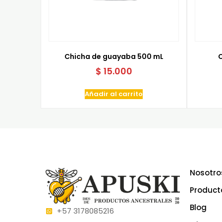
Chicha de guayaba 500 mL
$
15.000
Añadir al carrito
Nosotro
Product
Blog
+57 3178085216