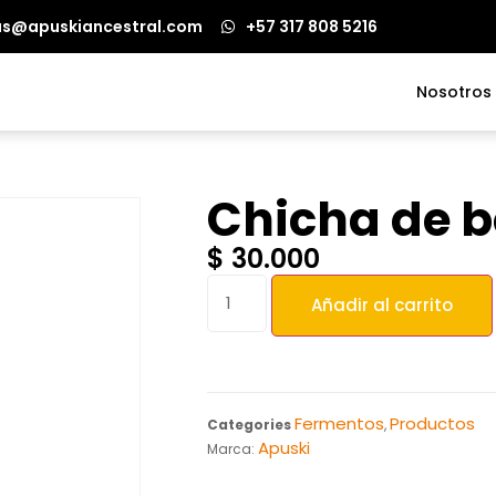
as@apuskiancestral.com
+57 317 808 5216
Nosotros
Chicha de bo
$
30.000
Añadir al carrito
Fermentos
Productos
Categories
,
Apuski
Marca: