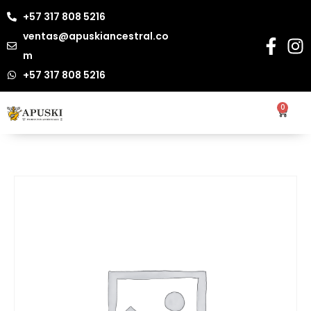
+57 317 808 5216
ventas@apuskiancestral.co
m
+57 317 808 5216
0